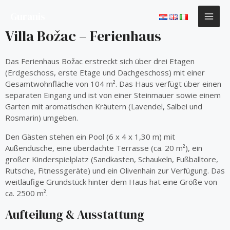
Zum
MAI
Guranis
Inhalt
springen
ME
Villa Božac – Ferienhaus
Das Ferienhaus Božac erstreckt sich über drei Etagen
(Erdgeschoss, erste Etage und Dachgeschoss) mit einer
Gesamtwohnfläche von 104 m². Das Haus verfügt über einen
separaten Eingang und ist von einer Steinmauer sowie einem
Garten mit aromatischen Kräutern (Lavendel, Salbei und
Rosmarin) umgeben.
Den Gästen stehen ein Pool (6 x 4 x 1,30 m) mit
Außendusche, eine überdachte Terrasse (ca. 20 m²), ein
großer Kinderspielplatz (Sandkasten, Schaukeln, Fußballtore,
Rutsche, Fitnessgeräte) und ein Olivenhain zur Verfügung. Das
weitläufige Grundstück hinter dem Haus hat eine Größe von
ca. 2500 m².
Aufteilung & Ausstattung